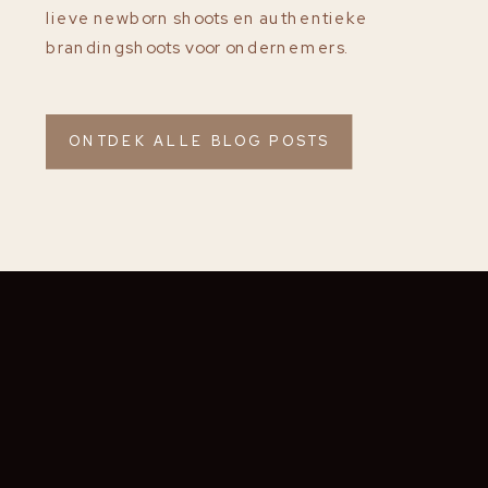
lieve newborn shoots en authentieke
brandingshoots voor ondernemers.
ONTDEK ALLE BLOG POSTS