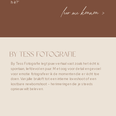
hè?’
leer me kennen >
By Tess Fotografie legt jouw verhaal vast zoals het écht is:
spontaan, liefdevol en puur. Met oog voor detail en gevoel
voor emotie fotografeer ik de momenten die er écht toe
doen. Van jullie bruiloft tot een intieme loveshoot of een
kostbare newbornshoot – herinneringen die je steeds
opnieuw wilt beleven.