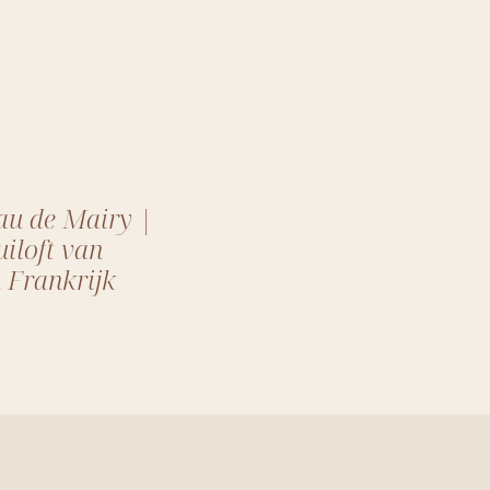
au de Mairy |
iloft van
n Frankrijk