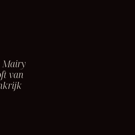
e Mairy
ft van
nkrijk