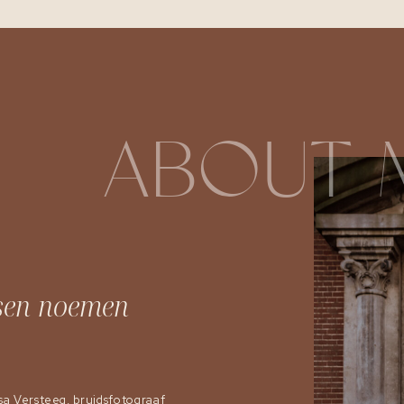
ABOUT 
sen noemen
sa Versteeg, bruidsfotograaf