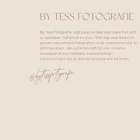
By Tess Fotografie legt jouw verhaal vast zoals het écht
is: spontaan, liefdevol en puur. Met oog voor detail en
gevoel voor emotie fotografeer ik de momenten die er
écht toe doen. Van jullie bruiloft tot een intieme
loveshoot of een kostbare newbornshoot –
herinneringen die je steeds opnieuw wilt beleven.
@bytessfotografie